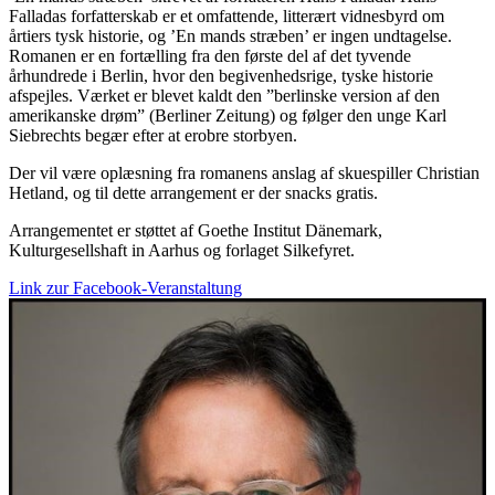
Falladas forfatterskab er et omfattende, litterært vidnesbyrd om
årtiers tysk historie, og ’En mands stræben’ er ingen undtagelse.
Romanen er en fortælling fra den første del af det tyvende
århundrede i Berlin, hvor den begivenhedsrige, tyske historie
afspejles. Værket er blevet kaldt den ”berlinske version af den
amerikanske drøm” (Berliner Zeitung) og følger den unge Karl
Siebrechts begær efter at erobre storbyen.
Der vil være oplæsning fra romanens anslag af skuespiller Christian
Hetland, og til dette arrangement er der snacks gratis.
Arrangementet er støttet af Goethe Institut Dänemark,
Kulturgesellshaft in Aarhus og forlaget Silkefyret.
Link zur Facebook-Veranstaltung