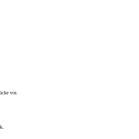
ücke vor.
k.